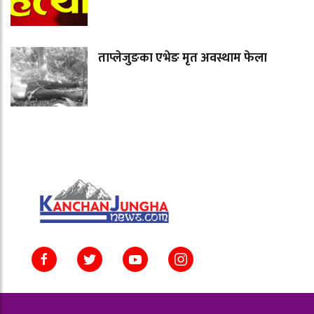
ताप्लेजुङका एभेङ मृत अवस्थाम फेला