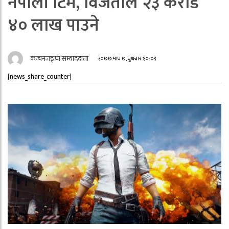
नेपाली टिम, विजेताले २३ करोड
४० लाख पाउने
कन्चनजङ्घा सम्वाददाता
२०७७ माघ ७, बुधबार १०:०९
[news_share_counter]