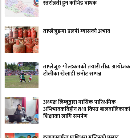
स्तरोन्नती हुन कोभिड बाधक
ताप्लेजुङमा एलपी ग्यासको अभाव
ताप्लेजुङ गोल्डकपको तयारी तीव्र, आयोजक
टोलीका खेलाडी छनोट सम्पन्न
अध्यक्ष लिम्बूद्वारा मासिक पारिश्रमिक
अभिभावकविहीन तथा विपन्न बालबालिकाको
शिक्षाका लागि समर्पण
हुलाकमार्फत पाथिभरा मन्दिरको प्रसाद