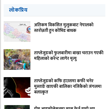
लोकप्रिय
अतिकम विकसित मुलुकबाट नेपालको
स्तरोन्नती हुन कोभिड बाधक
ताप्लेजुङको फुलबारीमा बाख्रा चराउन गएकी
महिलाको करेन्ट लागेर मृत्यु
ताप्लेजुङको कफि हाउसमा कफी भनेर
मुस्ताङे खाएकी बालिका नजिकैको जंगलमा
बलात्कृत
होम आइसोलेसनमा सास फेर्न गाह्रो भए