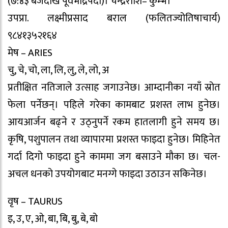
(७:४३ बजेदेखि पूर्वभाद्रपदा)। चन्द्रराशि– कुम्भ।
उपप्रा. लक्ष्मीप्रसाद बराल (फलितज्योतिषाचार्य)
९८४१३५२१६४
मेष – ARIES
चु, चे, चो, ला, लि, लु, ले, लो, अ
प्रतीक्षित नतिजाले उत्साह जगाउनेछ। आम्दानीका नयाँ स्रोत
फेला पर्नेछन्। पहिले गरेका कामबाट प्रशस्त लाभ हुनेछ।
आयआर्जन बढ्ने र उठ्नुपर्ने रकम हातलागी हुने समय छ।
कृषि, पशुपालन तथा व्यापारमा प्रशस्त फाइदा हुनेछ। मिहिनेत
गर्दा दिगो फाइदा हुने काममा जग बसाउने मौका छ। चल-
अचल धनको उपयोगबाट मनग्गे फाइदा उठाउन सकिनेछ।
वृष – TAURUS
इ, उ, ए, ओ, बा, बि, बु, बे, बो