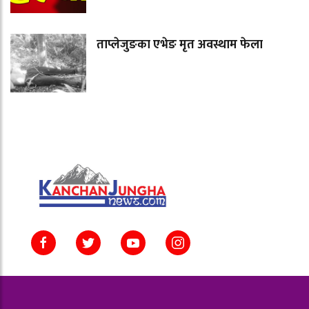
ताप्लेजुङका एभेङ मृत अवस्थाम फेला