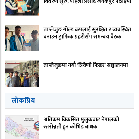
वितरण सुरु, पहिलो प्रसाद जनकपुर पठाइयो
ताप्लेजुङ गोल्ड कपलाई सुरक्षित र व्यवस्थित
बनाउन ट्राफिक प्रहरीसँग समन्वय बैठक
ताप्लेजुङमा नयाँ ‘त्रिवेणी फिडर’ सञ्चालनमा
लोकप्रिय
अतिकम विकसित मुलुकबाट नेपालको
स्तरोन्नती हुन कोभिड बाधक