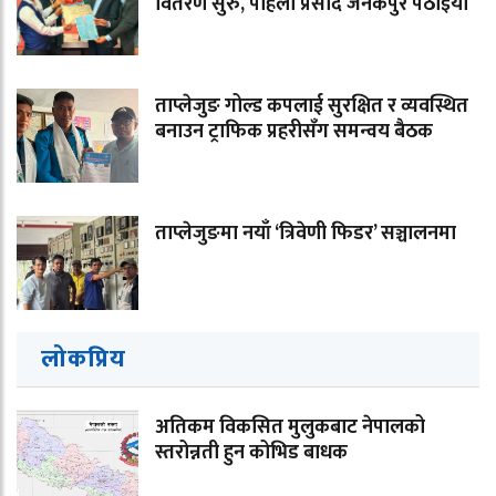
वितरण सुरु, पहिलो प्रसाद जनकपुर पठाइयो
ताप्लेजुङ गोल्ड कपलाई सुरक्षित र व्यवस्थित
बनाउन ट्राफिक प्रहरीसँग समन्वय बैठक
ताप्लेजुङमा नयाँ ‘त्रिवेणी फिडर’ सञ्चालनमा
लोकप्रिय
अतिकम विकसित मुलुकबाट नेपालको
स्तरोन्नती हुन कोभिड बाधक