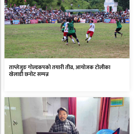
ताप्लेजुङ गोल्डकपको तयारी तीव्र, आयोजक टोलीका
खेलाडी छनोट सम्पन्न