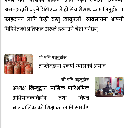
प्रयत्न गर्दा यात्राको प्रक्रिया अघि बढ्न सक्छ। छिमेकमा
असमझदारी बढ्ने देखिएकाले होसियारीसाथ काम लिनुहोला।
फाइदाका लागि केही वस्तु त्याग्नुपर्ला। व्यवसायमा आफ्नो
मिहिनेतको प्रतिफल अरूले हत्याउने चेष्टा गर्नेछन्।
यो पनि पढ्नुहोस
ताप्लेजुङमा एलपी ग्यासको अभाव
यो पनि पढ्नुहोस
अध्यक्ष लिम्बूद्वारा मासिक पारिश्रमिक
अभिभावकविहीन तथा विपन्न
बालबालिकाको शिक्षाका लागि समर्पण