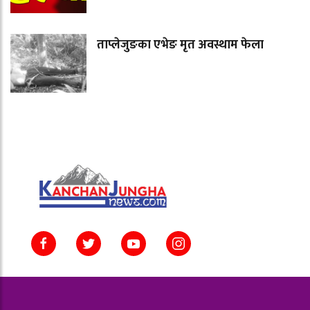
ताप्लेजुङका एभेङ मृत अवस्थाम फेला