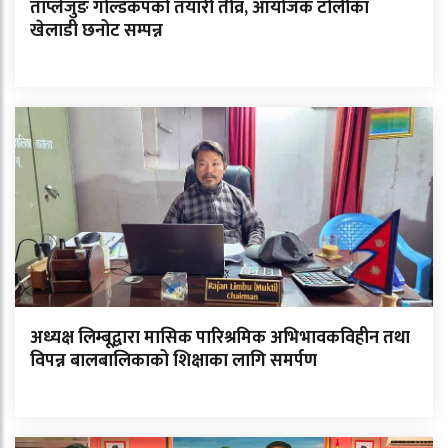
ताप्लेजुङ गोल्डकपको तयारी तीव्र, आयोजक टोलीका
खेलाडी छनोट सम्पन्न
अध्यक्ष लिम्बूद्वारा मासिक पारिश्रमिक अभिभावकविहीन तथा
विपन्न बालबालिकाको शिक्षाका लागि समर्पण