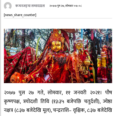
कन्चनजङ्घा सम्वाददाता
२०७७ पुष २७, सोमबार ०७:०८
[news_share_counter]
२०७७ पुस २७ गते, सोमवार, ११ जनवरी २०२१। पौष
कृष्णपक्ष, त्रयोदशी तिथि (१३:३५ बजेपछि चतुर्दशी), ज्येष्ठा
नक्षत्र (८:३७ बजेदेखि मूल), चन्द्रराशि– वृश्चिक, ८:३७ बजेदेखि