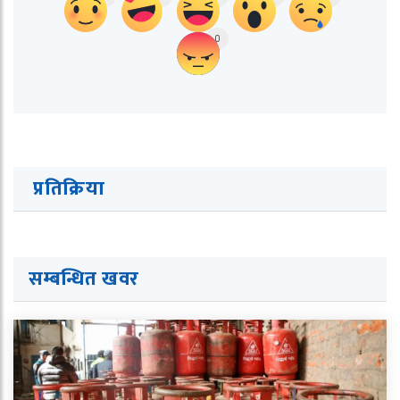
0
प्रतिक्रिया
सम्बन्धित ख
व
र