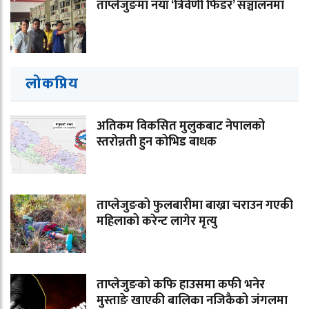
ताप्लेजुङमा नयाँ ‘त्रिवेणी फिडर’ सञ्चालनमा
लोकप्रिय
अतिकम विकसित मुलुकबाट नेपालको
स्तरोन्नती हुन कोभिड बाधक
ताप्लेजुङको फुलबारीमा बाख्रा चराउन गएकी
महिलाको करेन्ट लागेर मृत्यु
ताप्लेजुङको कफि हाउसमा कफी भनेर
मुस्ताङे खाएकी बालिका नजिकैको जंगलमा