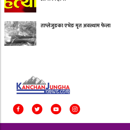
ताप्लेजुङका एभेङ मृत अवस्थाम फेला