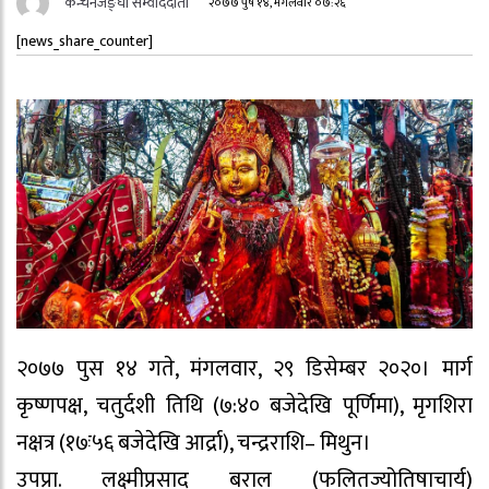
कन्चनजङ्घा सम्वाददाता
२०७७ पुष १४, मंगलवार ०७:२६
[news_share_counter]
२०७७ पुस १४ गते, मंगलवार, २९ डिसेम्बर २०२०। मार्ग
कृष्णपक्ष, चतुर्दशी तिथि (७:४० बजेदेखि पूर्णिमा), मृगशिरा
नक्षत्र (१७ः५६ बजेदेखि आर्द्रा), चन्द्रराशि– मिथुन।
उपप्रा. लक्ष्मीप्रसाद बराल (फलितज्योतिषाचार्य)