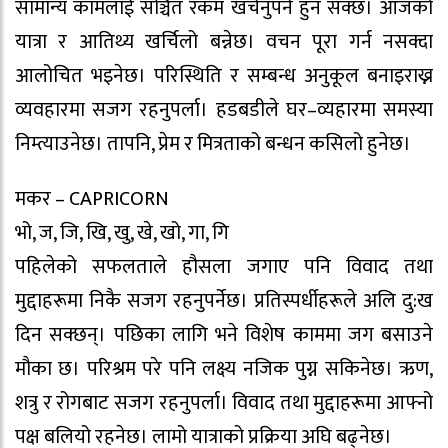
सामान्य कामलाई सञ्चित रकम खर्चनुपर्ने हुन सक्छ। आजको
यात्रा र आतिथ्य खर्चिलो बन्नेछ। वचन पूरा गर्न नसक्दा
आलोचित भइनेछ। परिस्थिति र सम्बन्ध अनुकूल बनाइराख्न
व्यवहारमा सजग रहनुपर्ला। हडबडीले घर–व्यहारमा समस्या
निम्त्याउनेछ। तापनि, प्रेम र मित्रताको बन्धन कसिलो हुनेछ।
मकर – CAPRICORN
भो, ज, जि, खि, खु, खे, खो, गा, गि
पहिलेको सफलताले हौसला जगाए पनि विवाद तथा
मुद्दाहरूमा निकै सजग रहनुपर्नेछ। प्रतिस्पर्धीहरूले अलि दु:ख
दिन सक्छन्। पछिका लागि भने विशेष काममा जग बसाउने
मौका छ। परिश्रम परे पनि लक्ष्य नजिक पुग्न सकिनेछ। ऋण,
शत्रु र रोगबाट सजग रहनुपर्ला। विवाद तथा मुद्दाहरूमा आफ्नो
पक्ष बलियो रहनेछ। लामो यात्राको प्रक्रिया अघि बढ्नेछ।