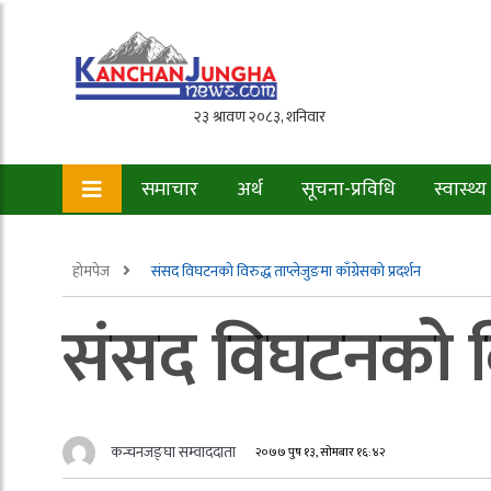
समाचार
अर्थ
सूचना-प्रविधि
स्वास्थ्य
होमपेज
संसद विघटनको विरुद्ध ताप्लेजुङमा काँग्रेसको प्रदर्शन
संसद विघटनको विरु
कन्चनजङ्घा सम्वाददाता
२०७७ पुष १३, सोमबार १६:४२