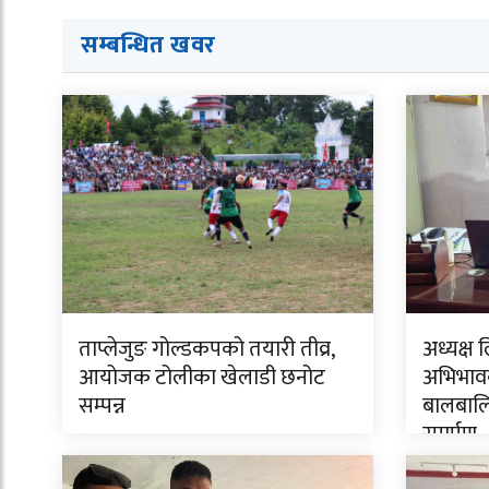
सम्बन्धित ख
व
र
ताप्लेजुङ गोल्डकपको तयारी तीव्र,
अध्यक्ष 
आयोजक टोलीका खेलाडी छनोट
अभिभावक
सम्पन्न
बालबालि
समर्पण