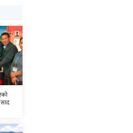
िरको
्रसाद