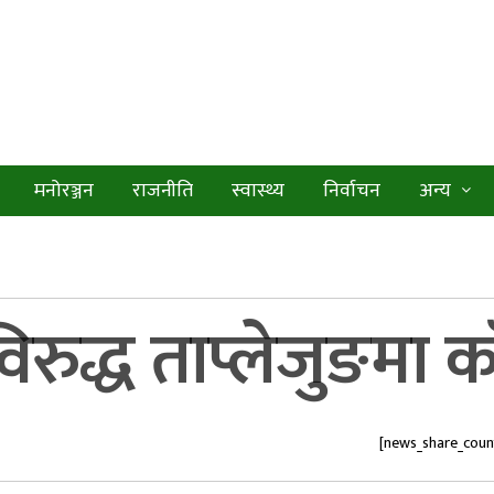
मनोरञ्जन
राजनीति
स्वास्थ्य
निर्वाचन
अन्य
द्ध ताप्लेजुङमा काँग
[news_share_coun