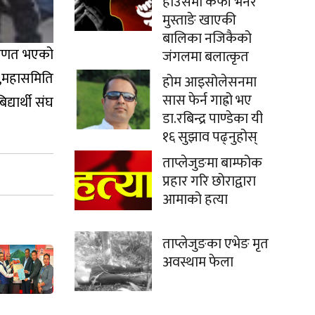
हाउसमा कफी भनेर
मुस्ताङे खाएकी
बालिका नजिकैको
परिणत भएको
जंगलमा बलात्कृत
ाम,महासमिति
होम आइसोलेसनमा
सास फेर्न गाह्रो भए
यार्थी संघ
डा.रबिन्द्र पाण्डेका यी
१६ सुझाव पढ्नुहोस्
ताप्लेजुङमा बाम्फोक
प्रहार गरि छोराद्वारा
आमाको हत्या
ताप्लेजुङका एभेङ मृत
अवस्थाम फेला