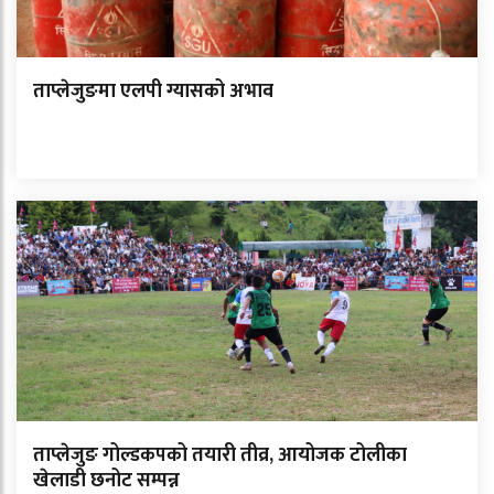
ताप्लेजुङमा एलपी ग्यासको अभाव
ताप्लेजुङ गोल्डकपको तयारी तीव्र, आयोजक टोलीका
खेलाडी छनोट सम्पन्न