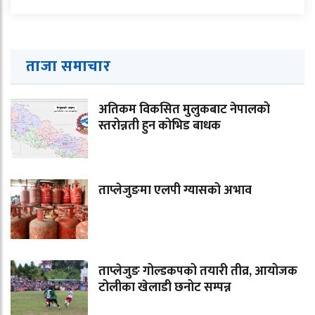
ताजा समाचार
अतिकम विकसित मुलुकबाट नेपालको
स्तरोन्नती हुन कोभिड बाधक
ताप्लेजुङमा एलपी ग्यासको अभाव
ताप्लेजुङ गोल्डकपको तयारी तीव्र, आयोजक
टोलीका खेलाडी छनोट सम्पन्न