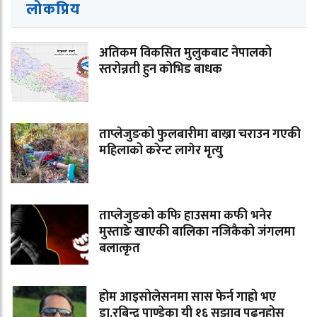
लोकप्रिय
अतिकम विकसित मुलुकबाट नेपालको
स्तरोन्नती हुन कोभिड बाधक
ताप्लेजुङको फुलबारीमा बाख्रा चराउन गएकी
महिलाको करेन्ट लागेर मृत्यु
ताप्लेजुङको कफि हाउसमा कफी भनेर
मुस्ताङे खाएकी बालिका नजिकैको जंगलमा
बलात्कृत
होम आइसोलेसनमा सास फेर्न गाह्रो भए
डा.रबिन्द्र पाण्डेका यी १६ सुझाव पढ्नुहोस्