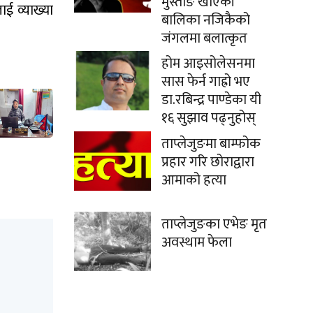
मुस्ताङे खाएकी
ई व्याख्या
बालिका नजिकैको
जंगलमा बलात्कृत
होम आइसोलेसनमा
सास फेर्न गाह्रो भए
डा.रबिन्द्र पाण्डेका यी
१६ सुझाव पढ्नुहोस्
ताप्लेजुङमा बाम्फोक
प्रहार गरि छोराद्वारा
आमाको हत्या
ताप्लेजुङका एभेङ मृत
अवस्थाम फेला