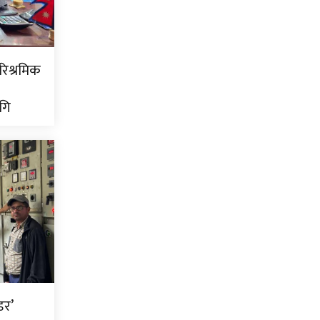
ारिश्रमिक
गि
डर’