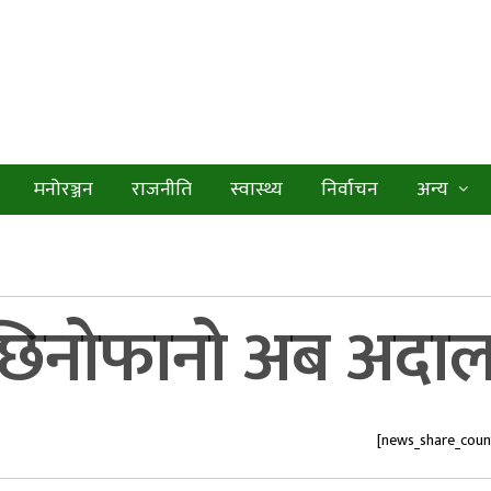
मनोरञ्जन
राजनीति
स्वास्थ्य
निर्वाचन
अन्य
िनोफानो अब अदालतब
[news_share_coun