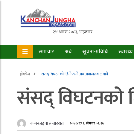
समाचार
अर्थ
सूचना-प्रविधि
स्वास्थ्य
होमपेज
संसद् विघटनको छिनोफानो अब अदालतबाट मात्रै
संसद् विघटनको छ
कन्चनजङ्घा सम्वाददाता
२०७७ पुष ६, सोमबार ०६:२७