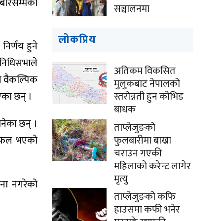
ोमबारसम्मका
सञ्चालनमा
लोकप्रिय
निर्णय हुने
िनिधिसभाले
अतिकम विकसित
ले वैकल्पिक
मुलुकबाट नेपालको
स्तरोन्नती हुन कोभिड
एका छन् ।
बाधक
भनेका छन् ।
ताप्लेजुङको
फुलबारीमा बाख्रा
 असफल भएको
चराउन गएकी
महिलाको करेन्ट लागेर
मृत्यु
पना नगरेको
ताप्लेजुङको कफि
हाउसमा कफी भनेर