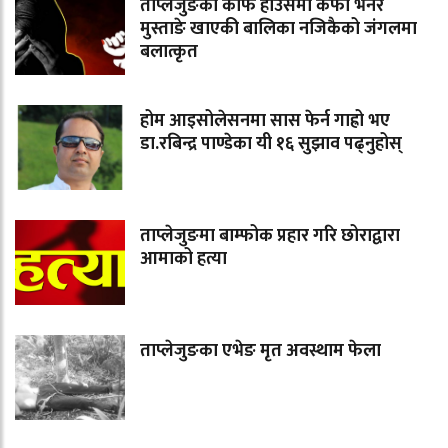
ताप्लेजुङको कफि हाउसमा कफी भनेर
मुस्ताङे खाएकी बालिका नजिकैको जंगलमा
बलात्कृत
होम आइसोलेसनमा सास फेर्न गाह्रो भए
डा.रबिन्द्र पाण्डेका यी १६ सुझाव पढ्नुहोस्
ताप्लेजुङमा बाम्फोक प्रहार गरि छोराद्वारा
आमाको हत्या
ताप्लेजुङका एभेङ मृत अवस्थाम फेला