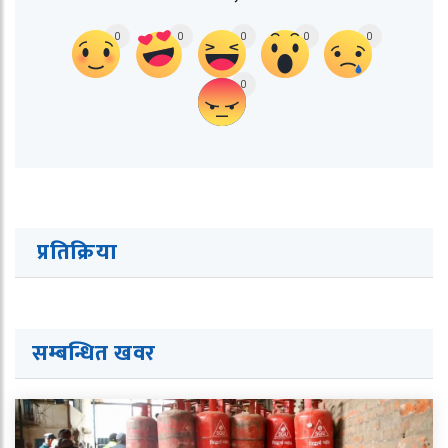
0
0
0
0
0
0
प्रतिक्रिया
सम्बन्धित ख
व
र