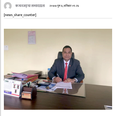
कन्चनजङ्घा सम्वाददाता
२०७७ पुष ४, शनिबार ०९:२४
[news_share_counter]