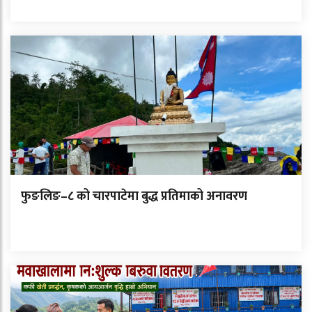
फुङलिङ–८ को चारपाटेमा बुद्ध प्रतिमाको अनावरण