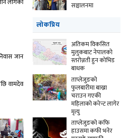
जान लागेको
सञ्चालनमा
लोकप्रिय
अतिकम विकसित
मुलुकबाट नेपालको
 निवास जान
स्तरोन्नती हुन कोभिड
बाधक
ताप्लेजुङको
पछि वामदेव
फुलबारीमा बाख्रा
चराउन गएकी
महिलाको करेन्ट लागेर
मृत्यु
ताप्लेजुङको कफि
हाउसमा कफी भनेर