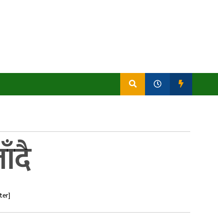
ँदै
ter]