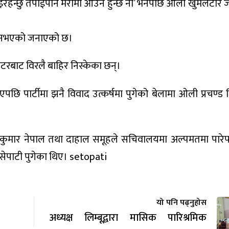
इरहन्छु तपाईंपनि मेरोमा आउन हुन्छ नी’ भनेपछि ओली खुमलटार 
री नभएको जनाएको छ।
ाटरबाट विरलै बाहिर निस्केका छन्।
पछि पार्टीमा झनै विवाद उत्कर्षमा पुगेको बेलामा ओली प्रचण्ड
ाधवकुमार नेपाल तथा दाहाल समूहले सचिवालयमा अल्पमतमा पारे
सेपाटी पुगेका थिए। setopati
यो पनि पढ्नुहोस
अध्यक्ष लिम्बूद्वारा मासिक पारिश्रमिक