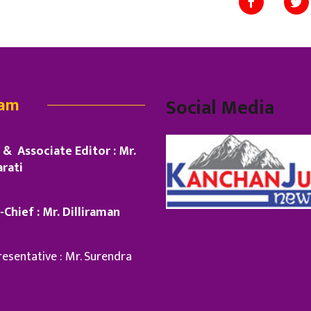
eam
Social Media
& Associate Editor : Mr.
rati
-Chief : Mr. Dilliraman
esentative : Mr. Surendra