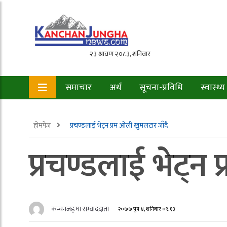
समाचार
अर्थ
सूचना-प्रविधि
स्वास्थ्य
होमपेज
प्रचण्डलाई भेट्न प्रम ओली खुमलटार जाँदै
प्रचण्डलाई भेट्न
कन्चनजङ्घा सम्वाददाता
२०७७ पुष ४, शनिबार ०९:१३