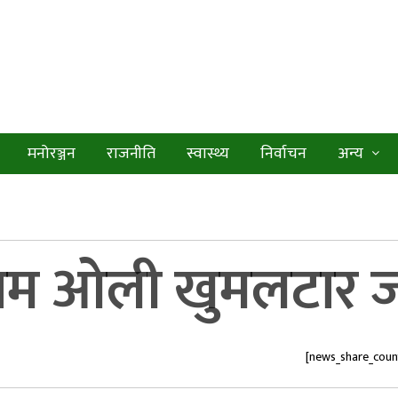
मनोरञ्जन
राजनीति
स्वास्थ्य
निर्वाचन
अन्य
 प्रम ओली खुमलटार जा
[news_share_coun