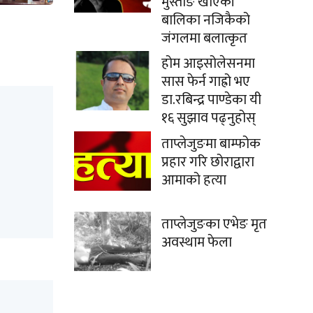
मुस्ताङे खाएकी
बालिका नजिकैको
जंगलमा बलात्कृत
होम आइसोलेसनमा
सास फेर्न गाह्रो भए
डा.रबिन्द्र पाण्डेका यी
१६ सुझाव पढ्नुहोस्
ताप्लेजुङमा बाम्फोक
प्रहार गरि छोराद्वारा
आमाको हत्या
ताप्लेजुङका एभेङ मृत
अवस्थाम फेला