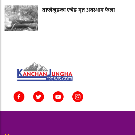
ताप्लेजुङका एभेङ मृत अवस्थाम फेला