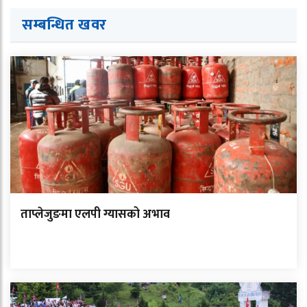
सम्बन्धित ख
व
र
ताप्लेजुङमा एलपी ग्यासको अभाव