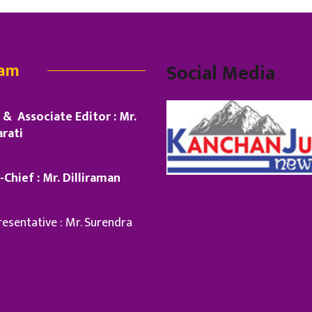
eam
Social Media
& Associate Editor : Mr.
rati
-Chief : Mr. Dilliraman
esentative : Mr. Surendra