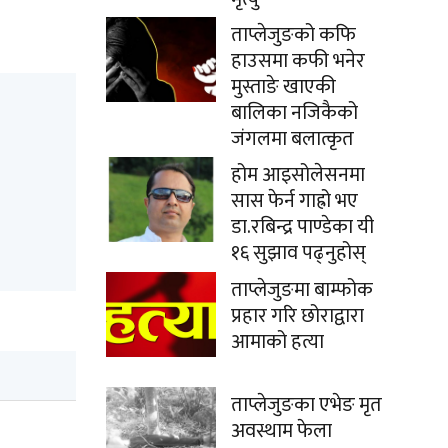
ताप्लेजुङको कफि
हाउसमा कफी भनेर
मुस्ताङे खाएकी
बालिका नजिकैको
जंगलमा बलात्कृत
होम आइसोलेसनमा
सास फेर्न गाह्रो भए
डा.रबिन्द्र पाण्डेका यी
१६ सुझाव पढ्नुहोस्
ताप्लेजुङमा बाम्फोक
प्रहार गरि छोराद्वारा
आमाको हत्या
ताप्लेजुङका एभेङ मृत
अवस्थाम फेला