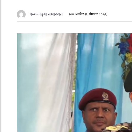
कन्चनजङ्घा सम्वाददाता
२०७७ मंसिर २९, सोमबार ०८:५६