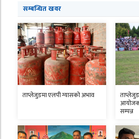
सम्बन्धित ख
व
र
ताप्लेजुङमा एलपी ग्यासको अभाव
ताप्लेजु
आयोजक 
सम्पन्न