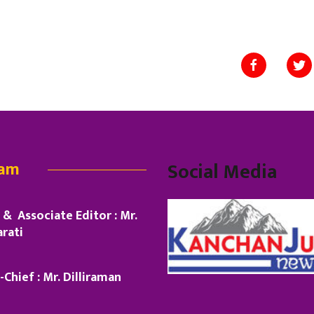
eam
Social Media
& Associate Editor : Mr.
rati
-Chief : Mr. Dilliraman