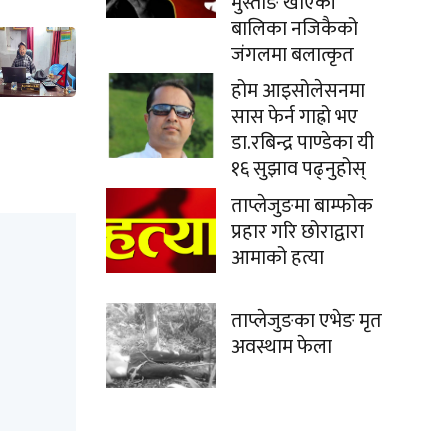
मुस्ताङे खाएकी
बालिका नजिकैको
जंगलमा बलात्कृत
होम आइसोलेसनमा
सास फेर्न गाह्रो भए
डा.रबिन्द्र पाण्डेका यी
१६ सुझाव पढ्नुहोस्
ताप्लेजुङमा बाम्फोक
प्रहार गरि छोराद्वारा
आमाको हत्या
ताप्लेजुङका एभेङ मृत
अवस्थाम फेला