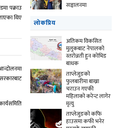
सञ्चालनमा
डमा पक्राउ
विताएका थिए
लोकप्रिय
अतिकम विकसित
मुलुकबाट नेपालको
स्तरोन्नती हुन कोभिड
बाधक
स आन्दोलनमा
ताप्लेजुङको
ल सरकारबाट
फुलबारीमा बाख्रा
चराउन गएकी
महिलाको करेन्ट लागेर
मृत्यु
कार्यसमिति
ताप्लेजुङको कफि
हाउसमा कफी भनेर