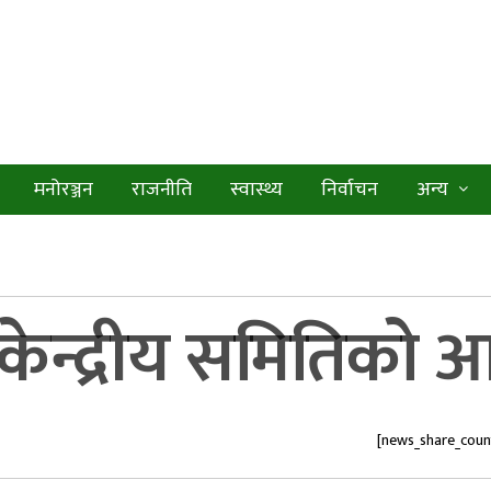
मनोरञ्जन
राजनीति
स्वास्थ्य
निर्वाचन
अन्य
ो केन्द्रीय समितिक
[news_share_coun