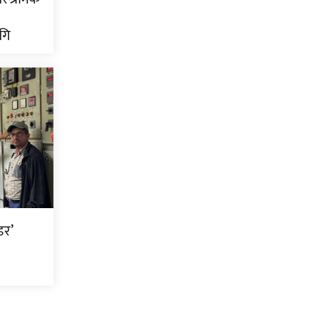
गि
डर’