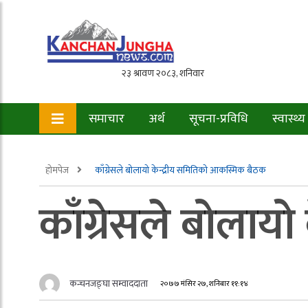
समाचार
अर्थ
सूचना-प्रविधि
स्वास्थ्य
होमपेज
काँग्रेसले बोलायो केन्द्रीय समितिको आकस्मिक बैठक
काँग्रेसले बोलाय
कन्चनजङ्घा सम्वाददाता
२०७७ मंसिर २७, शनिबार ११:१४