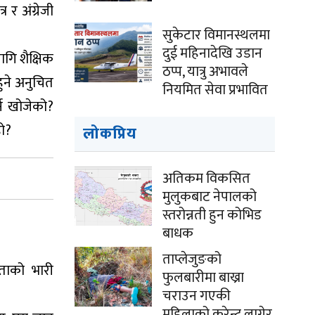
र अंग्रेजी
सुकेटार विमानस्थलमा
दुई महिनादेखि उडान
ागि शैक्षिक
ठप्प, यात्रु अभावले
हुने अनुचित
नियमित सेवा प्रभावित
र्न खोजेको?
हो?
लोकप्रिय
अतिकम विकसित
मुलुकबाट नेपालको
स्तरोन्नती हुन कोभिड
बाधक
ताप्लेजुङको
ताको भारी
फुलबारीमा बाख्रा
चराउन गएकी
महिलाको करेन्ट लागेर