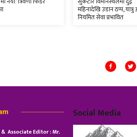
मा नयाँ ‘त्रिवेणी फिडर’
सुकेटार विमानस्थलमा दुई
मा
महिनादेखि उडान ठप्प, यात्रु
नियमित सेवा प्रभावित
eam
Social Media
& Associate Editor : Mr.