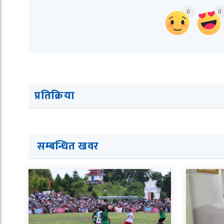
0
0
प्रतिक्रिया
सम्बन्धित ख
व
र