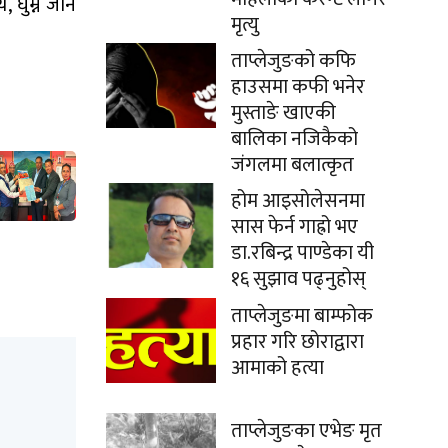
 घुम्न जान
मृत्यु
ताप्लेजुङको कफि
हाउसमा कफी भनेर
मुस्ताङे खाएकी
बालिका नजिकैको
जंगलमा बलात्कृत
होम आइसोलेसनमा
सास फेर्न गाह्रो भए
डा.रबिन्द्र पाण्डेका यी
१६ सुझाव पढ्नुहोस्
ताप्लेजुङमा बाम्फोक
प्रहार गरि छोराद्वारा
आमाको हत्या
ताप्लेजुङका एभेङ मृत