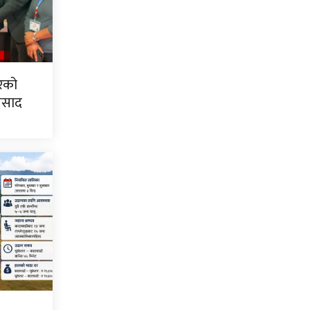
िरको
्रसाद