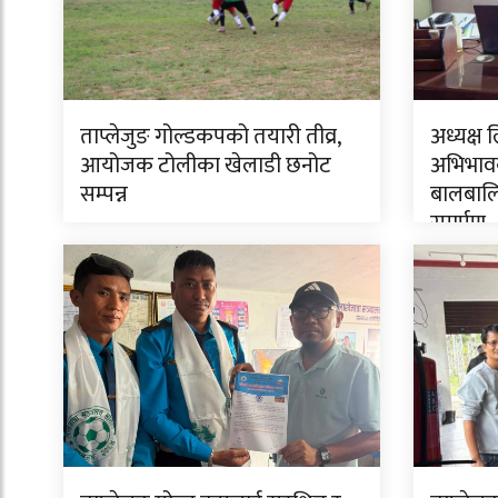
ताप्लेजुङ गोल्डकपको तयारी तीव्र,
अध्यक्ष 
आयोजक टोलीका खेलाडी छनोट
अभिभावक
सम्पन्न
बालबालि
समर्पण