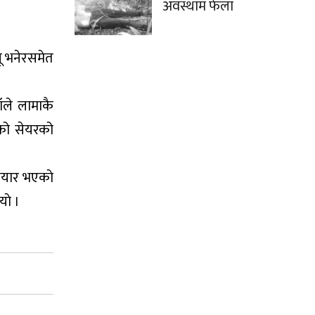
अवस्थाम फेला
नू भनेरसमेत
ाँले लामाकै
ोको सेयरको
 तयार भएकाे
याे ।