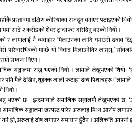
ामालाई उहाँकै प्रस्तावमा दक्षिण कोरियाका राजदूत बनाएर पठाइएको थिय
मा साढे २ करोडको शेयर ट्रान्सफर गरिदिनु भएकाे थियाे ।
लिएको र लामालाई नै व्यवाहार मिलाउनका लागि घुमाउरो दबाब दिइर
 मेरो परिवारभित्रको मान्छे यो विवाद मिलाउनेतिर लाग्नुस्,’ र्सा
 राम्रो सम्बन्ध थिएन ।
क सञ्जालमा राख्नु भएको थियो । लामाले लेख्नुभएकाे थियाे- ‘हा
 पनि मैले देखिन, थुईक्क जाली फटाहा द्रव्य पिशाचहरू।’ लामाले श्र
ाे थियाे ।
भन्नु भएको छ । इन्द्रमायाले समाजिक सञ्जालमाै लेख्नुभएकाे छ-
कुरो सामाजिक सञ्जालमा छरपस्ट पारेर अरुलाई मिथ्य आरोप लगा
 गर्ने हो, अरुलाई दोष लगाएर समाधान हुँदैन । अलिकति आफ्नो इ