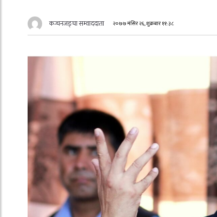
कन्चनजङ्घा सम्वाददाता
२०७७ मंसिर २६, शुक्रबार ११:३८