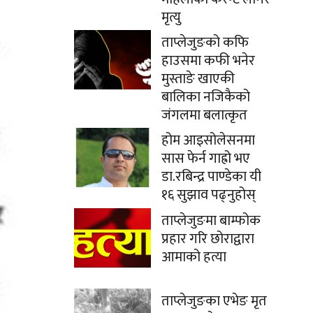
मृत्यु
ताप्लेजुङको कफि
हाउसमा कफी भनेर
मुस्ताङे खाएकी
बालिका नजिकैको
जंगलमा बलात्कृत
होम आइसोलेसनमा
सास फेर्न गाह्रो भए
डा.रबिन्द्र पाण्डेका यी
१६ सुझाव पढ्नुहोस्
ताप्लेजुङमा बाम्फोक
प्रहार गरि छोराद्वारा
आमाको हत्या
ताप्लेजुङका एभेङ मृत