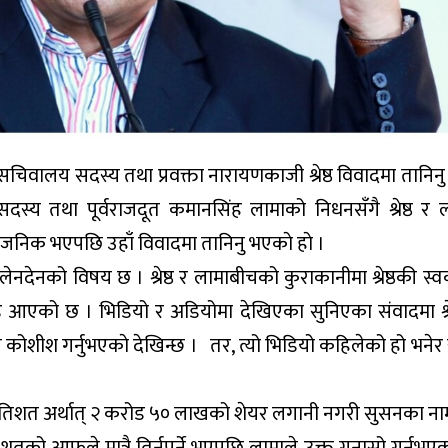
का सचिवालय सदस्य तथा प्रवक्ता नारायणकाजी श्रेष्ठ विवादमा तानि
दस्य तथा पूर्वराजदूत कमानसिंह लामाको निधनसँगै श्रेष्ठ र
जनिक भएपछि उहाँ विवादमा तानिनु भएकाे हाे ।
ेनदेनको विषय छ । श्रेष्ठ र लामाबीचको कुराकानीमा श्रेष्ठकी स
ाडि आएको छ । भिडियो र अडियोमा देखिएका सुनिएका संवादमा श्रेष
ने कोशीश गर्नुभएकाे देखिन्छ । तर, त्यो भिडियो कहिलेको हो भन
 प्रतिशत अर्थात् २ करोड ५० लाखको शेयर लगानी नगरी सुसनका ना
 आफूले मात्रै तिर्नुपर्ने भएपछि लामाले उक्त गुनासो गर्नुभएकाे स