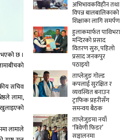
अभिभावकविहीन तथा
विपन्न बालबालिकाको
शिक्षाका लागि समर्पण
हुलाकमार्फत पाथिभरा
मन्दिरको प्रसाद
वितरण सुरु, पहिलो
नु भएको छ ।
प्रसाद जनकपुर
पठाइयो
 लामाबीचको
ताप्लेजुङ गोल्ड
कपलाई सुरक्षित र
्वकीय सचिव
व्यवस्थित बनाउन
्ठले लामा,
ट्राफिक प्रहरीसँग
ेर खुलाइएको
समन्वय बैठक
ताप्लेजुङमा नयाँ
‘त्रिवेणी फिडर’
ममा लामाले
सञ्चालनमा
्पष्ट सुन्न