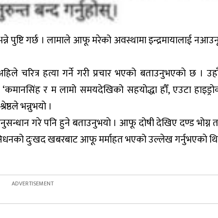
 भन्ने पुष्टि गर्छ । लामाले आफू मरेको अवस्थामा इन्द्रमायालाई नआउ
अहिले चरित्र हत्या गर्ने गरी प्रचार भएको बताउनुभएकाे छ । उह
। ‘कमानसिंह र म लामो समयदेखिको सहयोद्धा हौँ, एउटा हाइड्र
ष्ठले भन्नुभयाे ।
नुसन्धान गरे पनि हुने बताउनुभयाे । आफू दोषी देखिए दण्ड भोग्न
लामाको निधनको दुःखद खबरबाट आफू मर्माहत भएको उल्लेख गर्नुभएकाे थि