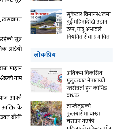
सुकेटार विमानस्थलमा
ो, त्यसवापत
दुई महिनादेखि उडान
ठप्प, यात्रु अभावले
नियमित सेवा प्रभावित
हेको सुन्न
वजनिक अडियो
लोकप्रिय
म्रा माहान
अतिकम विकसित
ेष्ठकाे नाम
मुलुकबाट नेपालको
स्तरोन्नती हुन कोभिड
बाधक
 ‘आज आफ्नै
ताप्लेजुङको
एर आखिर के
फुलबारीमा बाख्रा
ज्यत बाँकी
चराउन गएकी
महिलाको करेन्ट लागेर