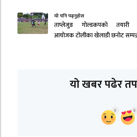
यो पनि पढ्नुहोस
ताप्लेजुङ गोल्डकपको तयारी ती
आयोजक टोलीका खेलाडी छनोट सम्पन्
यो खबर पढेर तप
0
0