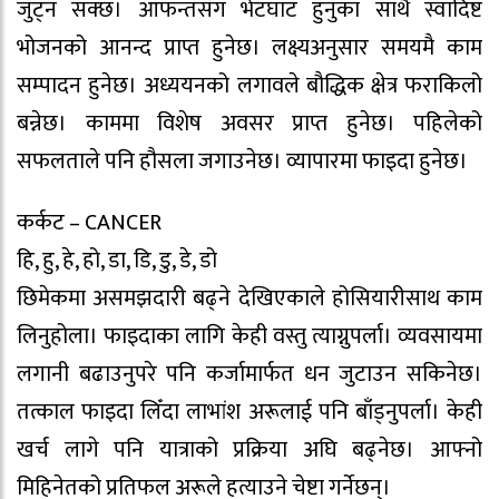
जुट्न सक्छ। आफन्तसँग भेटघाट हुनुका साथै स्वादिष्ट
भोजनको आनन्द प्राप्त हुनेछ। लक्ष्यअनुसार समयमै काम
सम्पादन हुनेछ। अध्ययनको लगावले बौद्धिक क्षेत्र फराकिलो
बन्नेछ। काममा विशेष अवसर प्राप्त हुनेछ। पहिलेको
सफलताले पनि हौसला जगाउनेछ। व्यापारमा फाइदा हुनेछ।
कर्कट – CANCER
हि, हु, हे, हो, डा, डि, डु, डे, डो
छिमेकमा असमझदारी बढ्ने देखिएकाले होसियारीसाथ काम
लिनुहोला। फाइदाका लागि केही वस्तु त्याग्नुपर्ला। व्यवसायमा
लगानी बढाउनुपरे पनि कर्जामार्फत धन जुटाउन सकिनेछ।
तत्काल फाइदा लिँदा लाभांश अरूलाई पनि बाँड्नुपर्ला। केही
खर्च लागे पनि यात्राको प्रक्रिया अघि बढ्नेछ। आफ्नो
मिहिनेतको प्रतिफल अरूले हत्याउने चेष्टा गर्नेछन्।