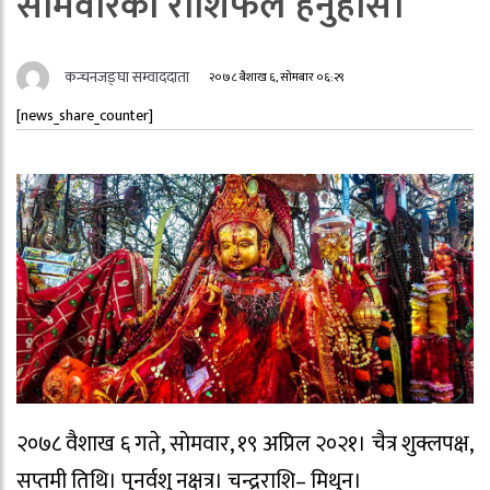
साेमवारको राशिफल हेर्नुहोस।
कन्चनजङ्घा सम्वाददाता
२०७८ बैशाख ६, सोमबार ०६:२९
[news_share_counter]
२०७८ वैशाख ६ गते, साेमवार, १९ अप्रिल २०२१। चैत्र शुक्लपक्ष,
सप्तमी तिथि। पुनर्वशु नक्षत्र। चन्द्रराशि– मिथुन।