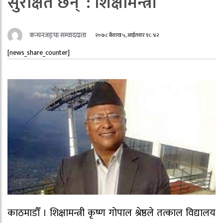
सुरक्षित छन्’ : शिक्षामन्त्री
कन्चनजङ्घा सम्वाददाता
२०७८ बैशाख ५, आईतवार १८:४२
[news_share_counter]
काठमाडौँ । शिक्षामन्त्री कृष्ण गोपाल श्रेष्ठले तत्काल विद्यालय