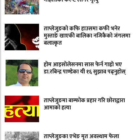
महिलाको करेन्ट लागेर मृत्यु
ताप्लेजुङको कफि हाउसमा कफी भनेर
मुस्ताङे खाएकी बालिका नजिकैको जंगलमा
बलात्कृत
होम आइसोलेसनमा सास फेर्न गाह्रो भए
डा.रबिन्द्र पाण्डेका यी १६ सुझाव पढ्नुहोस्
ताप्लेजुङमा बाम्फोक प्रहार गरि छोराद्वारा
आमाको हत्या
ताप्लेजुङका एभेङ मृत अवस्थाम फेला