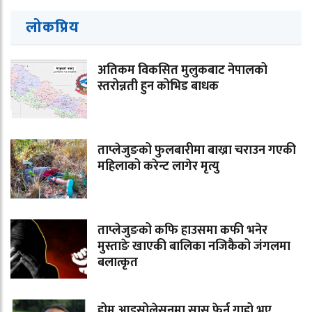
लोकप्रिय
अतिकम विकसित मुलुकबाट नेपालको
स्तरोन्नती हुन कोभिड बाधक
ताप्लेजुङको फुलबारीमा बाख्रा चराउन गएकी
महिलाको करेन्ट लागेर मृत्यु
ताप्लेजुङको कफि हाउसमा कफी भनेर
मुस्ताङे खाएकी बालिका नजिकैको जंगलमा
बलात्कृत
होम आइसोलेसनमा सास फेर्न गाह्रो भए