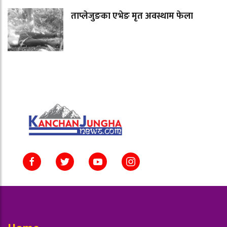
ताप्लेजुङका एभेङ मृत अवस्थाम फेला