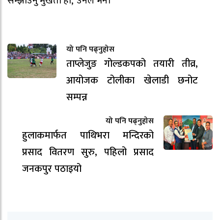
सम्झाउनु मुर्खता हो,’ उनले भने।
यो पनि पढ्नुहोस
ताप्लेजुङ गोल्डकपको तयारी तीव्र,
आयोजक टोलीका खेलाडी छनोट
सम्पन्न
यो पनि पढ्नुहोस
हुलाकमार्फत पाथिभरा मन्दिरको
प्रसाद वितरण सुरु, पहिलो प्रसाद
जनकपुर पठाइयो