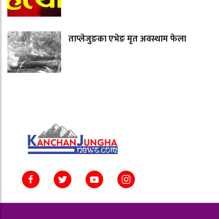
ताप्लेजुङका एभेङ मृत अवस्थाम फेला