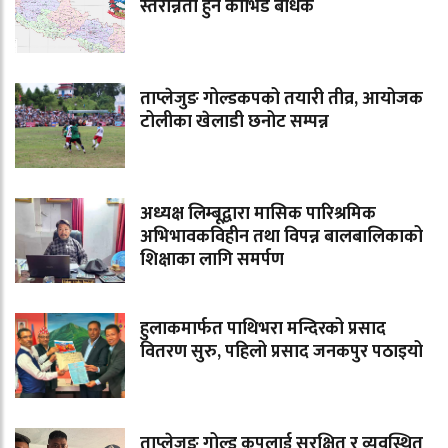
स्तरोन्नती हुन कोभिड बाधक
ताप्लेजुङ गोल्डकपको तयारी तीव्र, आयोजक
टोलीका खेलाडी छनोट सम्पन्न
अध्यक्ष लिम्बूद्वारा मासिक पारिश्रमिक
अभिभावकविहीन तथा विपन्न बालबालिकाको
शिक्षाका लागि समर्पण
हुलाकमार्फत पाथिभरा मन्दिरको प्रसाद
वितरण सुरु, पहिलो प्रसाद जनकपुर पठाइयो
ताप्लेजुङ गोल्ड कपलाई सुरक्षित र व्यवस्थित