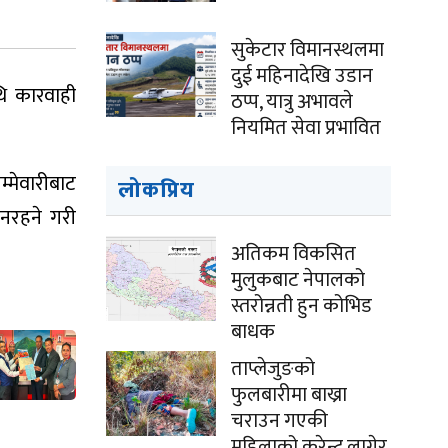
सुकेटार विमानस्थलमा
दुई महिनादेखि उडान
थि कारवाही
ठप्प, यात्रु अभावले
नियमित सेवा प्रभावित
्मेवारीबाट
लोकप्रिय
 नरहने गरी
अतिकम विकसित
मुलुकबाट नेपालको
स्तरोन्नती हुन कोभिड
बाधक
ताप्लेजुङको
फुलबारीमा बाख्रा
चराउन गएकी
महिलाको करेन्ट लागेर