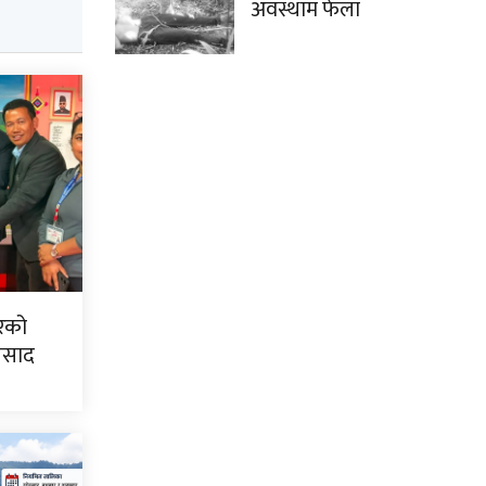
अवस्थाम फेला
िरको
्रसाद