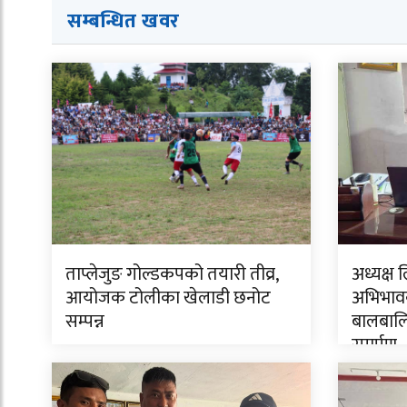
सम्बन्धित ख
व
र
ताप्लेजुङ गोल्डकपको तयारी तीव्र,
अध्यक्ष 
आयोजक टोलीका खेलाडी छनोट
अभिभावक
सम्पन्न
बालबालि
समर्पण