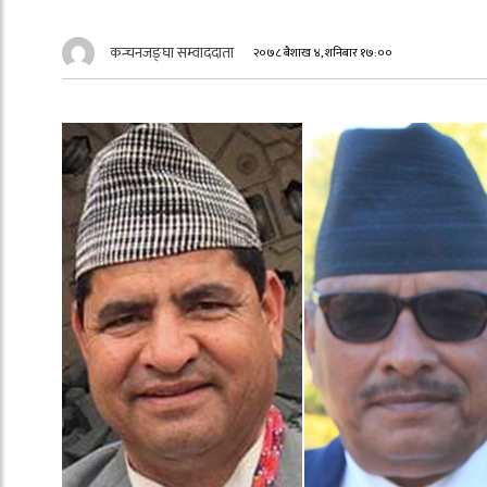
कन्चनजङ्घा सम्वाददाता
२०७८ बैशाख ४, शनिबार १७:००