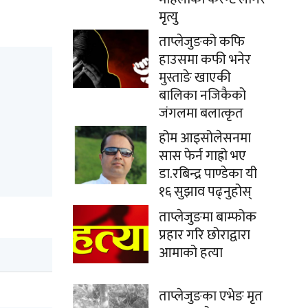
मृत्यु
ताप्लेजुङको कफि
हाउसमा कफी भनेर
मुस्ताङे खाएकी
बालिका नजिकैको
जंगलमा बलात्कृत
होम आइसोलेसनमा
सास फेर्न गाह्रो भए
डा.रबिन्द्र पाण्डेका यी
१६ सुझाव पढ्नुहोस्
ताप्लेजुङमा बाम्फोक
प्रहार गरि छोराद्वारा
आमाको हत्या
ताप्लेजुङका एभेङ मृत