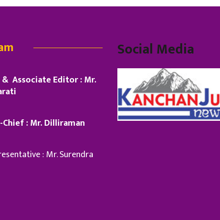
eam
Social Media
& Associate Editor : Mr.
rati
-Chief : Mr. Dilliraman
esentative : Mr. Surendra