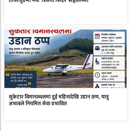
ताप्लेजुङमा नयाँ ‘त्रिवेणी फिडर’ सञ्चालनमा
सुकेटार विमानस्थलमा दुई महिनादेखि उडान ठप्प, यात्रु
अभावले नियमित सेवा प्रभावित