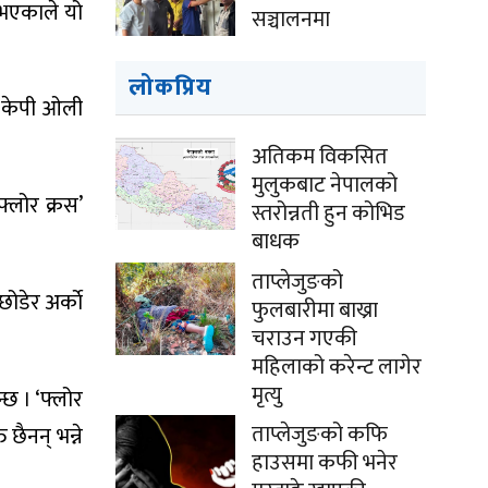
 भएकाले यो
सञ्चालनमा
।
लोकप्रिय
री केपी ओली
अतिकम विकसित
मुलुकबाट नेपालको
्लोर क्रस’
स्तरोन्नती हुन कोभिड
बाधक
ताप्लेजुङको
ोडेर अर्काे
फुलबारीमा बाख्रा
चराउन गएकी
महिलाको करेन्ट लागेर
मृत्यु
्छ । ‘फ्लोर
ताप्लेजुङको कफि
 छैनन् भन्ने
हाउसमा कफी भनेर