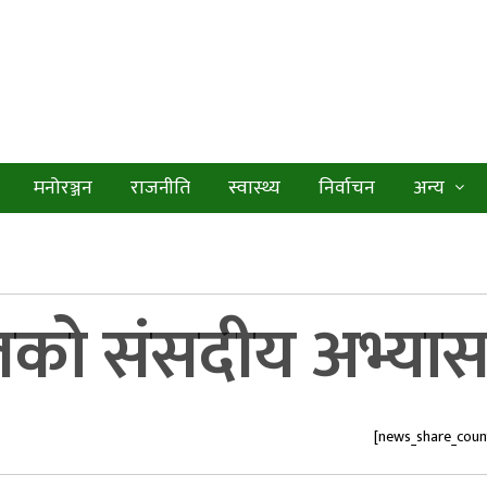
मनोरञ्जन
राजनीति
स्वास्थ्य
निर्वाचन
अन्य
पालको संसदीय अभ्या
[news_share_coun