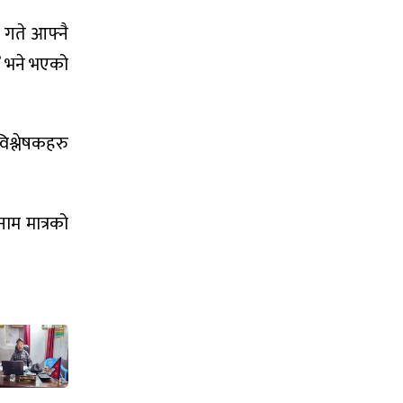
 गते आफ्नै
स’ भने भएको
िश्लेषकहरु
नाम मात्रको