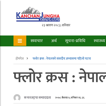
समाचार
अर्थ
सूचना-प्रविधि
स्वास्थ्य
होमपेज
फ्लोर क्रस : नेपालको संसदीय अभ्यासमा पहिलो घटना
फ्लोर क्रस : ने
कन्चनजङ्घा सम्वाददाता
२०७८ बैशाख ४, शनिबार १६:३६