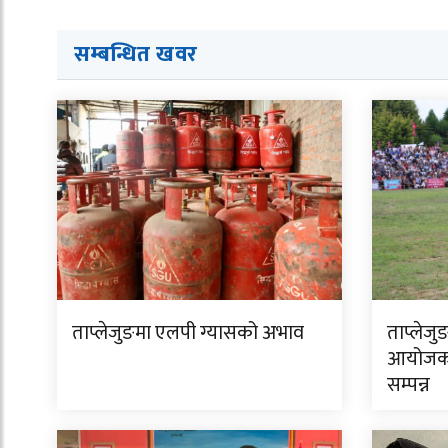
सम्बन्धित ख
व
र
ताप्लेजुङमा एलपी ग्यासको अभाव
ताप्लेजु
आयोजक 
सम्पन्न