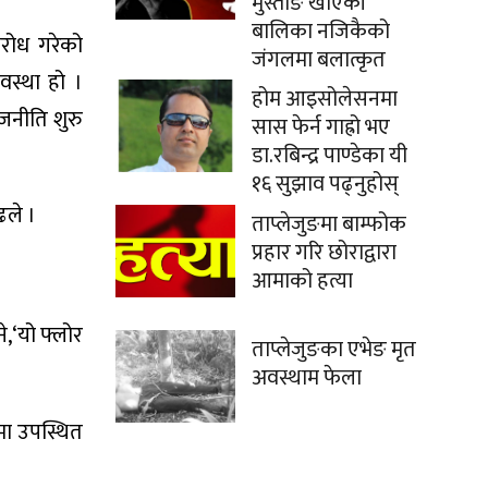
मुस्ताङे खाएकी
बालिका नजिकैको
िरोध गरेको
जंगलमा बलात्कृत
वस्था हो ।
होम आइसोलेसनमा
जनीति शुरु
सास फेर्न गाह्रो भए
डा.रबिन्द्र पाण्डेका यी
१६ सुझाव पढ्नुहोस्
ढले ।
ताप्लेजुङमा बाम्फोक
प्रहार गरि छोराद्वारा
आमाको हत्या
,‘यो फ्लोर
ताप्लेजुङका एभेङ मृत
अवस्थाम फेला
मा उपस्थित