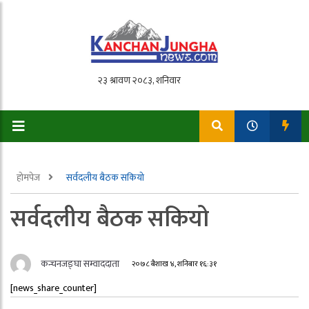
होमपेज
सर्वदलीय बैठक सकियो
सर्वदलीय बैठक सकियो
कन्चनजङ्घा सम्वाददाता
२०७८ बैशाख ४, शनिबार १६:३१
[news_share_counter]