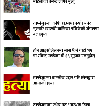
महिलाको करेन्ट लागेर मृत्यु
ताप्लेजुङको कफि हाउसमा कफी भनेर
मुस्ताङे खाएकी बालिका नजिकैको जंगलमा
बलात्कृत
होम आइसोलेसनमा सास फेर्न गाह्रो भए
डा.रबिन्द्र पाण्डेका यी १६ सुझाव पढ्नुहोस्
ताप्लेजुङमा बाम्फोक प्रहार गरि छोराद्वारा
आमाको हत्या
ताप्लेजुङका एभेङ मृत अवस्थाम फेला