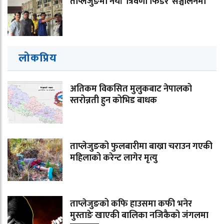
ताप्लेजुङमा नयाँ ‘त्रिवेणी फिडर’ सञ्चालनमा
लोकप्रिय
अतिकम विकसित मुलुकबाट नेपालको
स्तरोन्नती हुन कोभिड बाधक
ताप्लेजुङको फुलबारीमा बाख्रा चराउन गएकी
महिलाको करेन्ट लागेर मृत्यु
ताप्लेजुङको कफि हाउसमा कफी भनेर
मुस्ताङे खाएकी बालिका नजिकैको जंगलमा