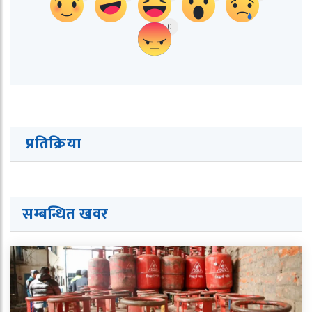
0
प्रतिक्रिया
सम्बन्धित ख
व
र