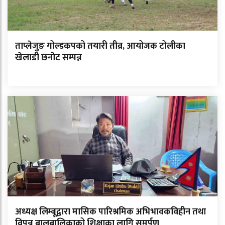
ताप्लेजुङ गोल्डकपको तयारी तीव्र, आयोजक टोलीका
खेलाडी छनोट सम्पन्न
अध्यक्ष लिम्बूद्वारा मासिक पारिश्रमिक अभिभावकविहीन तथा
विपन्न बालबालिकाको शिक्षाका लागि समर्पण