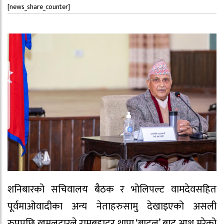
[news_share_counter]
शनिबारको सचिवालय बैठक र भोलिपल्ट वामदेवसहित
पूर्वमाओवादीका अन्य नेताहरुसामु देखाइएको असली
रुपपछि खुमलटारले रामबहादुर थापा ‘बादल’ बाट आश मरेको