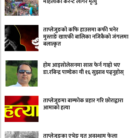
महिलाको करेन्ट लागेर मृत्यु
ताप्लेजुङको कफि हाउसमा कफी भनेर
मुस्ताङे खाएकी बालिका नजिकैको जंगलमा
बलात्कृत
होम आइसोलेसनमा सास फेर्न गाह्रो भए
डा.रबिन्द्र पाण्डेका यी १६ सुझाव पढ्नुहोस्
ताप्लेजुङमा बाम्फोक प्रहार गरि छोराद्वारा
आमाको हत्या
ताप्लेजुङका एभेङ मृत अवस्थाम फेला