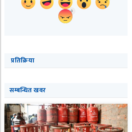
0
प्रतिक्रिया
सम्बन्धित ख
व
र