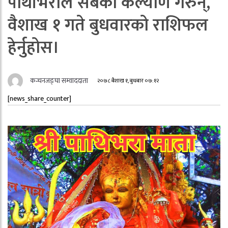
पाथीभराले सबैको कल्याण गरुन्,
वैशाख १ गते बुधवारको राशिफल
हेर्नुहोस।
कन्चनजङ्घा सम्वाददाता
२०७८ बैशाख १, बुधबार ०७:१२
[news_share_counter]