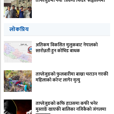
ताप्लेजुङमा नयाँ ‘त्रिवेणी फिडर’ सञ्चालनमा
लोकप्रिय
अतिकम विकसित मुलुकबाट नेपालको
स्तरोन्नती हुन कोभिड बाधक
ताप्लेजुङको फुलबारीमा बाख्रा चराउन गएकी
महिलाको करेन्ट लागेर मृत्यु
ताप्लेजुङको कफि हाउसमा कफी भनेर
मुस्ताङे खाएकी बालिका नजिकैको जंगलमा