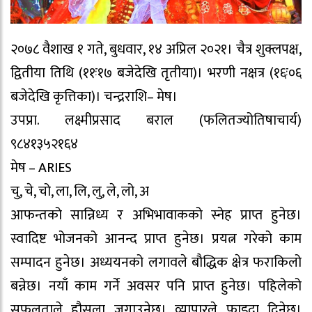
२०७८ वैशाख १ गते, बुधवार, १४ अप्रिल २०२१। चैत्र शुक्लपक्ष,
द्वितीया तिथि (११ः१७ बजेदेखि तृतीया)। भरणी नक्षत्र (१६ः०६
बजेदेखि कृत्तिका)। चन्द्रराशि– मेष।
उपप्रा. लक्ष्मीप्रसाद बराल (फलितज्योतिषाचार्य)
९८४१३५२१६४
मेष – ARIES
चु, चे, चो, ला, लि, लु, ले, लो, अ
आफन्तको सान्निध्य र अभिभावाकको स्नेह प्राप्त हुनेछ।
स्वादिष्ट भोजनको आनन्द प्राप्त हुनेछ। प्रयत्न गरेको काम
सम्पादन हुनेछ। अध्ययनको लगावले बौद्धिक क्षेत्र फराकिलो
बन्नेछ। नयाँ काम गर्ने अवसर पनि प्राप्त हुनेछ। पहिलेको
सफलताले हौसला जगाउनेछ। व्यापारले फाइदा दिनेछ।