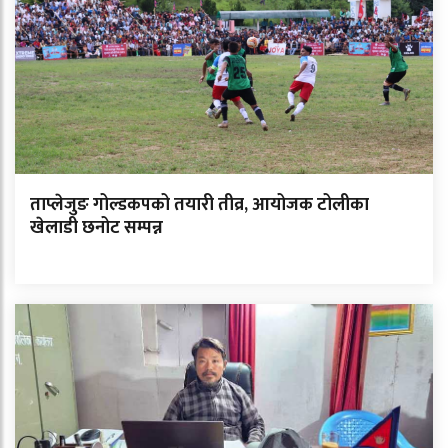
ताप्लेजुङ गोल्डकपको तयारी तीव्र, आयोजक टोलीका
खेलाडी छनोट सम्पन्न