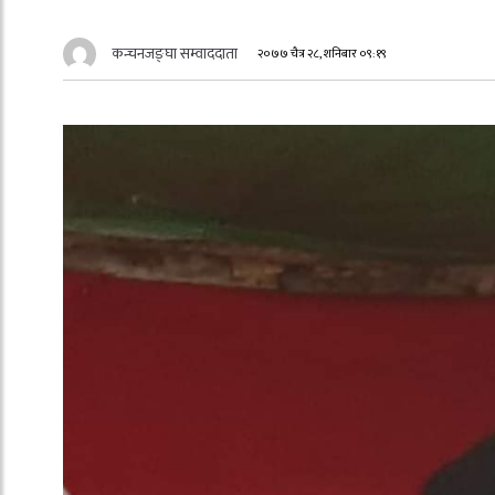
कन्चनजङ्घा सम्वाददाता
२०७७ चैत्र २८, शनिबार ०९:१९