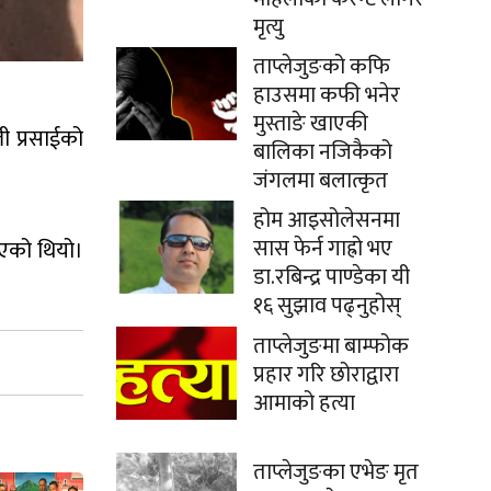
मृत्यु
ताप्लेजुङको कफि
हाउसमा कफी भनेर
मुस्ताङे खाएकी
ली प्रसाईको
बालिका नजिकैको
जंगलमा बलात्कृत
होम आइसोलेसनमा
सास फेर्न गाह्रो भए
भएको थियो।
डा.रबिन्द्र पाण्डेका यी
१६ सुझाव पढ्नुहोस्
ताप्लेजुङमा बाम्फोक
प्रहार गरि छोराद्वारा
आमाको हत्या
ताप्लेजुङका एभेङ मृत