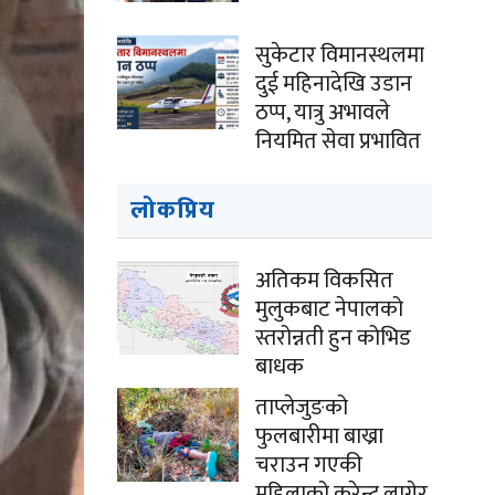
सुकेटार विमानस्थलमा
दुई महिनादेखि उडान
ठप्प, यात्रु अभावले
नियमित सेवा प्रभावित
लोकप्रिय
अतिकम विकसित
मुलुकबाट नेपालको
स्तरोन्नती हुन कोभिड
बाधक
ताप्लेजुङको
फुलबारीमा बाख्रा
चराउन गएकी
महिलाको करेन्ट लागेर