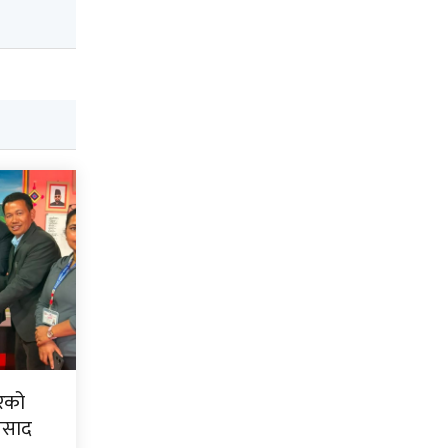
िरको
्रसाद