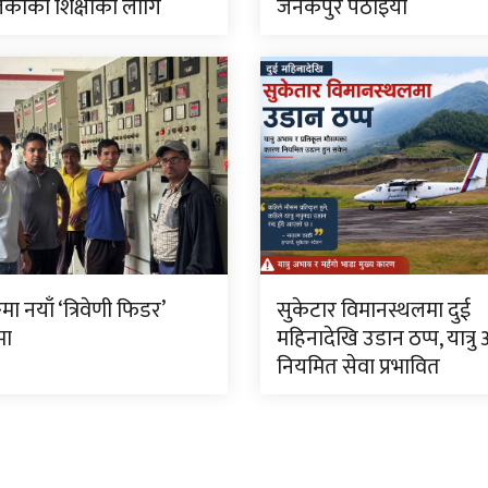
काको शिक्षाका लागि
जनकपुर पठाइयो
मा नयाँ ‘त्रिवेणी फिडर’
सुकेटार विमानस्थलमा दुई
मा
महिनादेखि उडान ठप्प, यात्रु
नियमित सेवा प्रभावित