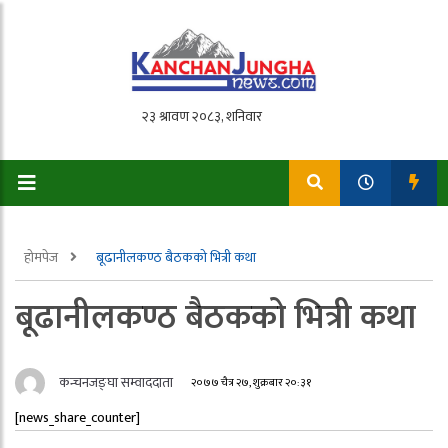
होमपेज
बूढानीलकण्ठ बैठकको भित्री कथा
बूढानीलकण्ठ बैठकको भित्री कथा
कन्चनजङ्घा सम्वाददाता
२०७७ चैत्र २७, शुक्रबार २०:३१
[news_share_counter]