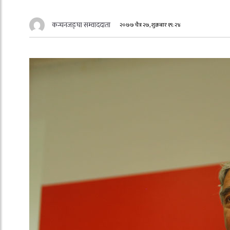
कन्चनजङ्घा सम्वाददाता
२०७७ चैत्र २७, शुक्रबार १९:२४