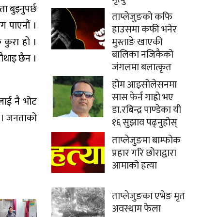
 बुझ्नुपर्छ
ताप्लेजुङको कफि
ग पाएनौं ।
हाउसमा कफी भनेर
मुस्ताङे खाएकी
क कुरा हो ।
बालिका नजिकैको
ौथाइ छैन ।
जंगलमा बलात्कृत
होम आइसोलेसनमा
सास फेर्न गाह्रो भए
लाई नै भोट
डा.रबिन्द्र पाण्डेका यी
ो । जनताको
१६ सुझाव पढ्नुहोस्
ताप्लेजुङमा बाम्फोक
प्रहार गरि छोराद्वारा
आमाको हत्या
ताप्लेजुङका एभेङ मृत
अवस्थाम फेला