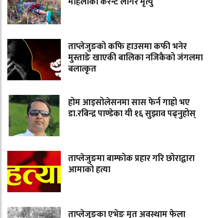
महिलाको करेन्ट लागेर मृत्यु
ताप्लेजुङको कफि हाउसमा कफी भनेर
मुस्ताङे खाएकी बालिका नजिकैको जंगलमा
बलात्कृत
होम आइसोलेसनमा सास फेर्न गाह्रो भए
डा.रबिन्द्र पाण्डेका यी १६ सुझाव पढ्नुहोस्
ताप्लेजुङमा बाम्फोक प्रहार गरि छोराद्वारा
आमाको हत्या
ताप्लेजुङका एभेङ मृत अवस्थाम फेला