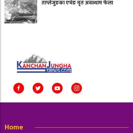
ताप्लेजुङका एभेङ मृत अवस्थाम फेला
Home