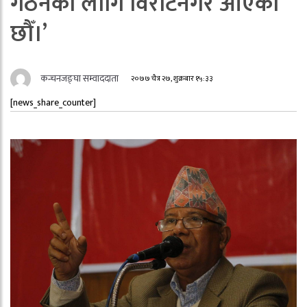
गठनका लागि विराटनगर आएका
छौँ।’
कन्चनजङ्घा सम्वाददाता
२०७७ चैत्र २७, शुक्रबार १५:३३
[news_share_counter]