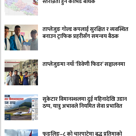
स्तरोन्नती हुन कोभिड बाधक
ताप्लेजुङ गोल्ड कपलाई सुरक्षित र व्यवस्थित
बनाउन ट्राफिक प्रहरीसँग समन्वय बैठक
ताप्लेजुङमा नयाँ ‘त्रिवेणी फिडर’ सञ्चालनमा
सुकेटार विमानस्थलमा दुई महिनादेखि उडान
ठप्प, यात्रु अभावले नियमित सेवा प्रभावित
फुङलिङ–८ को चारपाटेमा बुद्ध प्रतिमाको