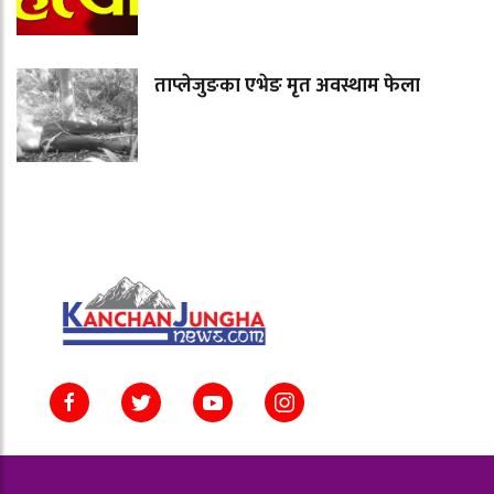
ताप्लेजुङका एभेङ मृत अवस्थाम फेला