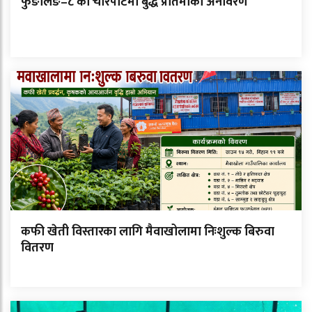
फुङलिङ–८ को चारपाटेमा बुद्ध प्रतिमाको अनावरण
कफी खेती विस्तारका लागि मैवाखोलामा निःशुल्क बिरुवा
वितरण