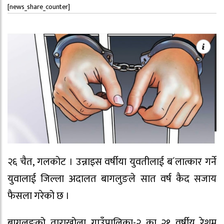
[news_share_counter]
२६ चैत, गलकोट । उन्नाइस वर्षीया युवतीलाई ब´लात्कार गर्ने
युवालाई जिल्ला अदालत बागलुङले सात वर्ष कैद सजाय
फैसला गरेको छ ।
बागलुङको ताराखोला गाउँपालिका-२ का २१ वर्षीय रेशम