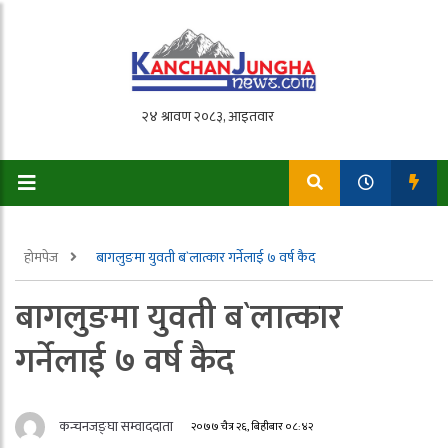
होमपेज
बागलुङमा युवती ब`लात्कार गर्नेलाई ७ वर्ष कैद
बागलुङमा युवती ब`लात्कार
गर्नेलाई ७ वर्ष कैद
कन्चनजङ्घा सम्वाददाता
२०७७ चैत्र २६, बिहीबार ०८:४२