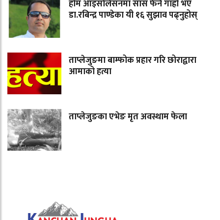
होम आइसोलेसनमा सास फेर्न गाह्रो भए
डा.रबिन्द्र पाण्डेका यी १६ सुझाव पढ्नुहोस्
ताप्लेजुङमा बाम्फोक प्रहार गरि छोराद्वारा
आमाको हत्या
ताप्लेजुङका एभेङ मृत अवस्थाम फेला