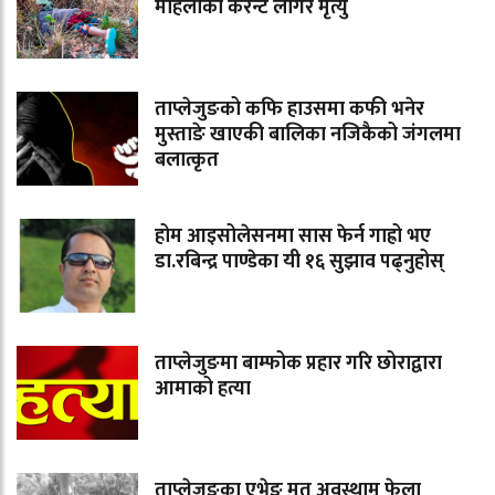
महिलाको करेन्ट लागेर मृत्यु
ताप्लेजुङको कफि हाउसमा कफी भनेर
मुस्ताङे खाएकी बालिका नजिकैको जंगलमा
बलात्कृत
होम आइसोलेसनमा सास फेर्न गाह्रो भए
डा.रबिन्द्र पाण्डेका यी १६ सुझाव पढ्नुहोस्
ताप्लेजुङमा बाम्फोक प्रहार गरि छोराद्वारा
आमाको हत्या
ताप्लेजुङका एभेङ मृत अवस्थाम फेला