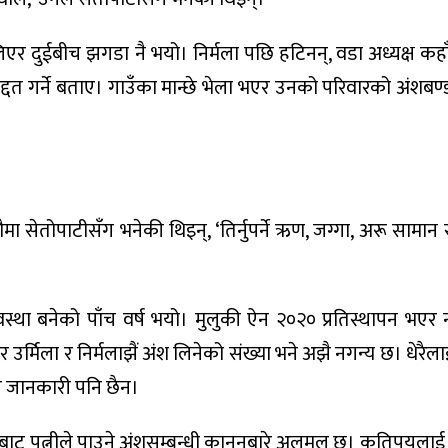
 दुईबीच झगडा नै भयो। निर्मला पछि हटिनन्, वडा अध्यक्ष कहा
्दत गर्ने बताए। गाउँका मान्छे भेला भएर उनको परिवारको अंशबण्
ा सेतोपाटीसँग भनेकी थिइन्, ‘तिर्नुपर्ने ऋण, जग्गा, अरू सामा
व्यवस्था बनेको पाँच वर्ष भयो। मुलुकी ऐन २०२० प्रतिस्थापन भएर 
 उर्मिला र निर्मलाझैं अंश लिनेको संख्या भने अझै नगन्य छ। धेरैलाई
े जानकारी पनि छैन।
पतिबाट पत्नीले पाउने अंशसम्बन्धी कानुनबारे अलमल छ। कतिपयलाई