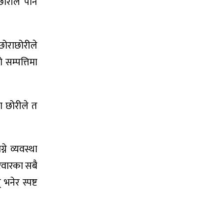
छोरीले पनि
छोराछोरीले
सम्पत्तिमा
का छोरीले त
े व्यवस्था
िवारका सबै
नेर स्पष्ट