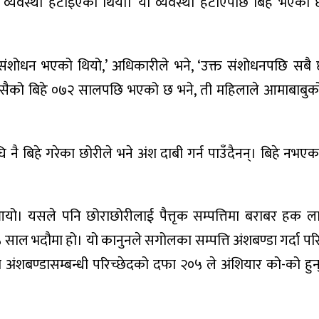
उने’ व्यवस्था हटाइएको थियो। यो व्यवस्था हटाएपछि बिहे भएका 
ंशोधन भएको थियो,’ अधिकारीले भने, ‘उक्त संशोधनपछि सबै 
कसैको बिहे ०७२ सालपछि भएको छ भने, ती महिलाले आमाबाबुको 
घि नै बिहे गरेका छोरीले भने अंश दाबी गर्न पाउँदैनन्। बिहे नभए
यो। यसले पनि छोराछोरीलाई पैत्तृक सम्पत्तिमा बराबर हक लाग्न
 साल भदौमा हो। यो कानुनले सगोलका सम्पत्ति अंशबण्डा गर्दा पर
ंशबण्डासम्बन्धी परिच्छेदको दफा २०५ ले अंशियार को-को हुन् भ