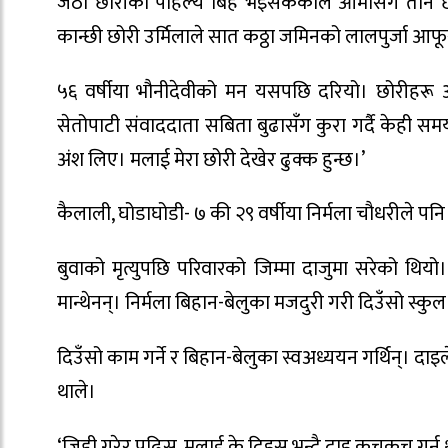
जेठी छोरीको पहिल्यै बिहे भइसकेकाले आमासँगै तीन छ
कान्छी छोरी उर्मिलाले सात कठ्ठा जमिनको लालपुर्जा आ
५६ वर्षीया भौनीदेवीको मन यसपछि दरियो। छोरीहरू
सेतोपाटी संवाददाता सबिता बुढासँग कुरा गर्दै केही स
अंश लिए। मलाई मेरा छोरी देखेर ढुक्क हुन्छ।’
कैलाली, घोडाघोडी- ७ की २९ वर्षीया निर्मला चौधरीले पन
बुवाको मृत्युपछि परिवारको जिम्मा दाजुमा सरेको थियो।
मान्थेनन्। निर्मला बिहान-बेलुका मजदुरी गरी दिउँसो स्क
दिउँसो काम गर्ने र बिहान-बेलुका स्वअध्ययन गर्थिन्। दाइ
थाले।
‘जिद्दी गरेर पढिस्, मलाई के दिइस् भन्दै दाइ कचकच गर्न