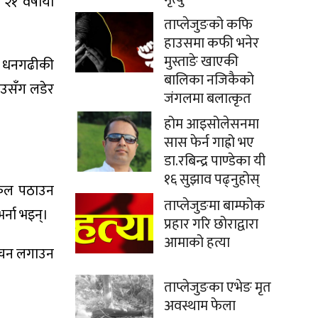
२१ वर्षीया
ताप्लेजुङको कफि
हाउसमा कफी भनेर
मुस्ताङे खाएकी
। धनगढीकी
बालिका नजिकैको
ाउसँग लडेर
जंगलमा बलात्कृत
होम आइसोलेसनमा
सास फेर्न गाह्रो भए
डा.रबिन्द्र पाण्डेका यी
१६ सुझाव पढ्नुहोस्
्कुल पठाउन
ताप्लेजुङमा बाम्फोक
र्ना भइन्।
प्रहार गरि छोराद्वारा
आमाको हत्या
म वचन लगाउन
ताप्लेजुङका एभेङ मृत
अवस्थाम फेला