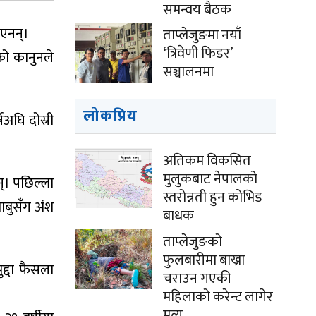
समन्वय बैठक
िएनन्।
ताप्लेजुङमा नयाँ
‘त्रिवेणी फिडर’
को कानुनले
सञ्चालनमा
लोकप्रिय
अघि दोस्री
अतिकम विकसित
मुलुकबाट नेपालको
्। पछिल्ला
स्तरोन्नती हुन कोभिड
ाबुसँग अंश
बाधक
ताप्लेजुङको
फुलबारीमा बाख्रा
द्दा फैसला
चराउन गएकी
महिलाको करेन्ट लागेर
मृत्यु