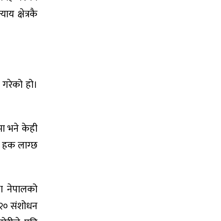
य क्षेत्रकै
े गरेको हो।
ा भने केही
ा हक लाग्छ
था नेपालको
२०२० संशोधन