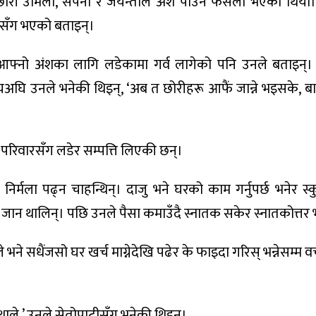
ोरी उर्मिला, सपना र जयन्तीले अंश पाउने फैसला भएको थियो। 
फूसँग भएको बताइन्।
 आफ्नो अंशका लागि लडेकामा गर्व लागेको पनि उनले बताइन्
मयअघि उनले भनेकी थिइन्, ‘अब त छोरीहरू आफैं जान्ने भइसके, ब
ि परिवारसँग लडेर सम्पत्ति लिएकी छन्।
 निर्मला पढ्न चाहन्थिन्। दाजु भने घरको काम गर्नुपर्छ भनेर स
ुल जान थालिन्। पछि उनले पैसा कमाउँदै स्नातक सकेर स्नातकोत्तर भ
ले भने सधैंजसो घर खर्च माग्नेदेखि पढेर के फाइदा गरिस् भन्नेसम्
 थाले,’ उनले सेतोपाटीसँग भनेकी थिइन्।