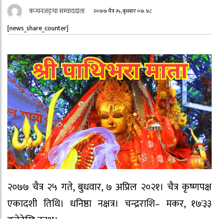
कन्चनजङ्घा सम्वाददाता
२०७७ चैत्र २५, बुधबार ०७:४८
[news_share_counter]
२०७७ चैत्र २५ गते, बुधवार, ७ अप्रिल २०२१। चैत्र कृष्णपक्ष
एकादशी तिथि। धनिष्ठा नक्षत्र। चन्द्रराशि– मकर, १७ः३३