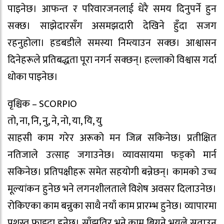
पाइनेछ। आफन्त र परिवारजनलाई धेरै समय दिनुपर्ने हुन
सक्छ। साझेदारसँग असमझदारी देखिने हुँदा सजग
रहनुहोला। हडबडीले समस्या निम्त्याउन सक्छ। आश्वासन
दिनेहरूले प्रतिबद्धता पूरा नगर्न सक्छन्। हल्लाको विश्वास गर्दा
धोका पाइनेछ।
वृश्चिक – SCORPIO
तो, ना, नि, नु, ने, नो, या, यि, यु
साहसी काम गरेर अरूको मन जित्न सकिनेछ। प्रतीक्षित
नतिजाले उत्साह जगाउनेछ। व्यावसायमा फड्को मार्न
सकिनेछ। प्रतिपक्षीहरू समेत सहयोगी बन्नेछन्। कामको उच्च
मूल्यांकन हुनेछ भने लगनशीलताले विशेष अवसर दिलाउनेछ।
रोकिएका काम बन्नुका साथै नयाँ काम प्रारम्भ हुनेछ। व्यापारमा
प्रशस्त फाइदा हुनेछ। साँझतिर भने काम बिग्रने भयले सताउन