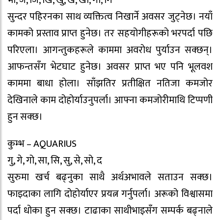
भो, ज, जि, खि, खु, खे, खो, गा, गि
सुन्दर पहिरनका साथ व्यक्तित्व निखार्ने अवसर जुट्नेछ। नयाँ
कामको प्रस्ताव प्राप्त हुनेछ। तर सहयोगीहरूकाे भरपर्दा पछि
परिएला। आगन्तुकहरूले काममा अवराेध पुर्याउन सक्छन्।
आफन्तसँग भेटघाट हुनेछ। अवसर प्राप्त भए पनि भूलवश
काममा बाधा होला। साँझतिर प्रतीक्षित नतिजा कमजोर
देखिनाले काम दोहोर्याउनुपर्ला। आफ्ना कमजोरीमाथि टिप्पणी
हुन सक्छ।
कुम्भ – AQUARIUS
गु, गे, गो, सा, सि, सु, से, सो, द
सुरुमा खर्च बढ्नुका साथै अर्थअभावले सताउन सक्छ।
फाइदाका लागि दोहोर्याएर प्रयत्न गर्नुपर्ला। अरूको विश्वासमा
पर्दा धोका हुन सक्छ। टाढाका साथीभाइसँग सम्पर्क बढ्नाले