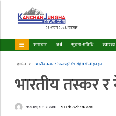
समाचार
अर्थ
सूचना-प्रविधि
स्वास्थ्य
होमपेज
भारतीय तस्कर र नेपाल प्रहरीबीच दोहोरो गो’ली हानाहान
भारतीय तस्कर र न
कन्चनजङ्घा सम्वाददाता
२०७७ चैत्र २४, मंगलवार ११:४४