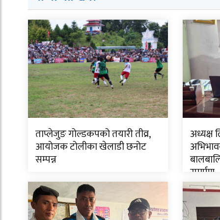
ताप्लेजुङ गोल्डकपको तयारी तीव्र,
अध्यक्ष 
आयोजक टोलीका खेलाडी छनोट
अभिभावक
सम्पन्न
बालबालि
समर्पण