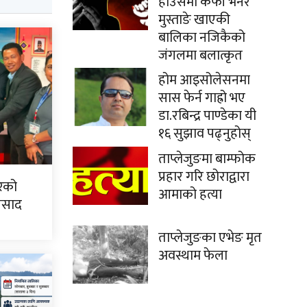
हाउसमा कफी भनेर
मुस्ताङे खाएकी
बालिका नजिकैको
जंगलमा बलात्कृत
होम आइसोलेसनमा
सास फेर्न गाह्रो भए
डा.रबिन्द्र पाण्डेका यी
१६ सुझाव पढ्नुहोस्
ताप्लेजुङमा बाम्फोक
प्रहार गरि छोराद्वारा
िरको
आमाको हत्या
्रसाद
ताप्लेजुङका एभेङ मृत
अवस्थाम फेला