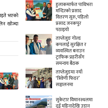
हुलाकमार्फत पाथिभरा
मन्दिरको प्रसाद
घाइते भएको
वितरण सुरु, पहिलो
प्रसाद जनकपुर
लिन खोज्दा
पठाइयो
ताप्लेजुङ गोल्ड
कपलाई सुरक्षित र
व्यवस्थित बनाउन
ट्राफिक प्रहरीसँग
समन्वय बैठक
ताप्लेजुङमा नयाँ
‘त्रिवेणी फिडर’
सञ्चालनमा
सुकेटार विमानस्थलमा
दुई महिनादेखि उडान