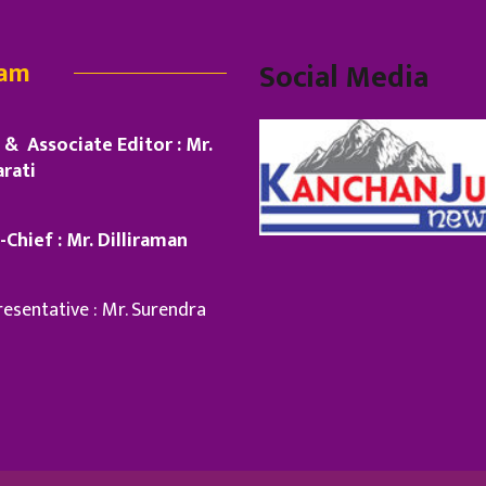
eam
Social Media
& Associate Editor : Mr.
rati
-Chief : Mr. Dilliraman
esentative : Mr. Surendra