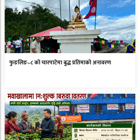
फुङलिङ–८ को चारपाटेमा बुद्ध प्रतिमाको अनावरण