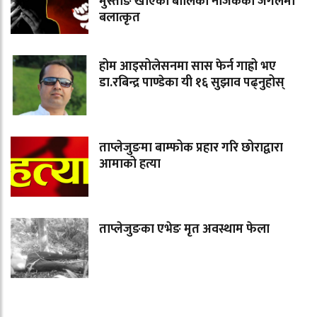
मुस्ताङे खाएकी बालिका नजिकैको जंगलमा
बलात्कृत
होम आइसोलेसनमा सास फेर्न गाह्रो भए
डा.रबिन्द्र पाण्डेका यी १६ सुझाव पढ्नुहोस्
ताप्लेजुङमा बाम्फोक प्रहार गरि छोराद्वारा
आमाको हत्या
ताप्लेजुङका एभेङ मृत अवस्थाम फेला