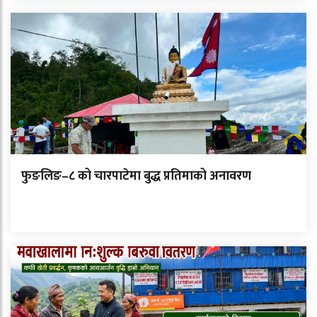
फुङलिङ–८ को चारपाटेमा बुद्ध प्रतिमाको अनावरण