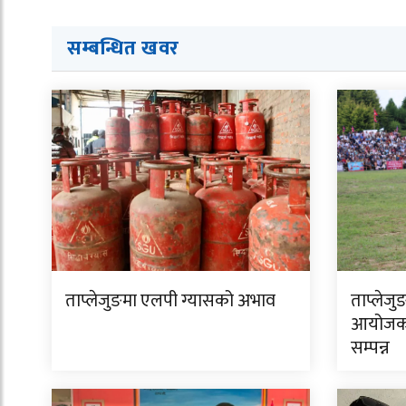
सम्बन्धित ख
व
र
ताप्लेजुङमा एलपी ग्यासको अभाव
ताप्लेजु
आयोजक 
सम्पन्न