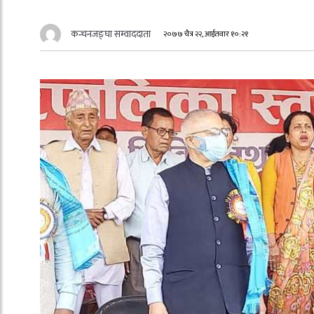
कन्चनजङ्घा सम्वाददाता
२०७७ चैत्र २२, आईतवार १०:२१