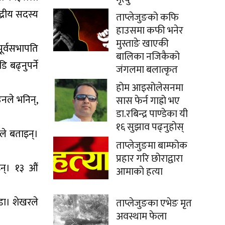
द्रीय सदस्य
ताप्लेजुङको कफि
हाउसमा कफी भनेर
मुस्ताङे खाएकी
र्वसभापति
बालिका नजिकैको
 बढ्नुपर्ने
जंगलमा बलात्कृत
होम आइसोलेसनमा
उनले भनिन्,
सास फेर्न गाह्रो भए
डा.रबिन्द्र पाण्डेका यी
१६ सुझाव पढ्नुहोस्
ले बताइन्।
ताप्लेजुङमा बाम्फोक
प्रहार गरि छोराद्वारा
न्। १३ औं
आमाको हत्या
डा। शेखरले
ताप्लेजुङका एभेङ मृत
अवस्थाम फेला