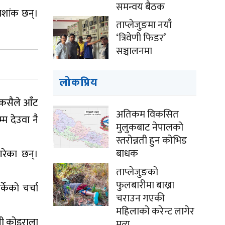
समन्वय बैठक
शशांक छन्।
ताप्लेजुङमा नयाँ
‘त्रिवेणी फिडर’
सञ्चालनमा
लोकप्रिय
 कसैले आँट
अतिकम विकसित
म देउवा नै
मुलुकबाट नेपालको
स्तरोन्नती हुन कोभिड
बाधक
गरेका छन्।
ताप्लेजुङको
फुलबारीमा बाख्रा
केको चर्चा
चराउन गएकी
महिलाको करेन्ट लागेर
िपी कोइराला
मृत्यु